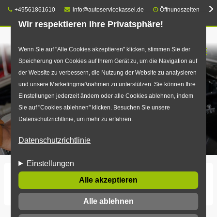
Telefon:
E-Mail:
+49561861610
info@autoservicekassel.de
Öffnungszeiten
Wir respektieren Ihre Privatsphäre!
Direkt
Wenn Sie auf "Alle Cookies akzeptieren" klicken, stimmen Sie der
☰
Speicherung von Cookies auf Ihrem Gerät zu, um die Navigation auf
zum
der Website zu verbessern, die Nutzung der Website zu analysieren
Inhalt
und unsere Marketingmaßnahmen zu unterstützen. Sie können Ihre
Einstellungen jederzeit ändern oder alle Cookies ablehnen, indem
Sie auf "Cookies ablehnen" klicken. Besuchen Sie unsere
Datenschutzrichtlinie, um mehr zu erfahren.
Datenschutzrichtlinie
Einstellungen
Startseite
Unsere Services rund um Auto & Reifen
Alle akzeptieren
Tuning
Alle ablehnen