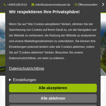
Telefon:
E-Mail:
+49561861610
info@autoservicekassel.de
Öffnungszeiten
Wir respektieren Ihre Privatsphäre!
Direkt
Wenn Sie auf "Alle Cookies akzeptieren" klicken, stimmen Sie der
☰
Speicherung von Cookies auf Ihrem Gerät zu, um die Navigation auf
zum
der Website zu verbessern, die Nutzung der Website zu analysieren
Inhalt
und unsere Marketingmaßnahmen zu unterstützen. Sie können Ihre
Einstellungen jederzeit ändern oder alle Cookies ablehnen, indem
Sie auf "Cookies ablehnen" klicken. Besuchen Sie unsere
Datenschutzrichtlinie, um mehr zu erfahren.
Datenschutzrichtlinie
Einstellungen
Startseite
Reifenmonteur (m/w/d)
Alle akzeptieren
Alle ablehnen
Reifenmonteur (m/w/d)